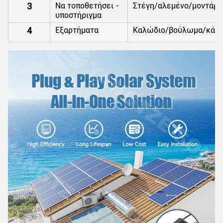
3
Να τοποθετήσει -
Στέγη/αλεμένο/μοντάρι
υποστήριγμα
4
Εξαρτήματα
Καλώδιο/βούλωμα/κάλυ