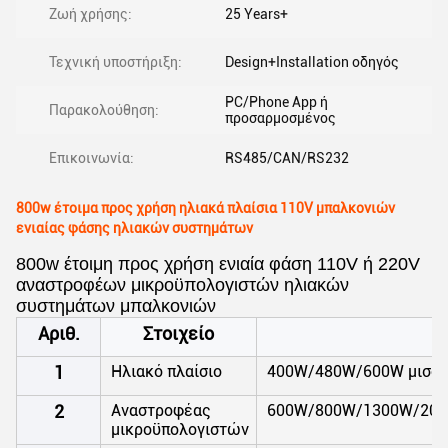
Ζωή χρήσης:
25 Years+
Τεχνική υποστήριξη:
Design+Installation οδηγός
PC/Phone App ή
Παρακολούθηση:
προσαρμοσμένος
Επικοινωνία:
RS485/CAN/RS232
800w έτοιμα προς χρήση ηλιακά πλαίσια 110V μπαλκονιών
ενιαίας φάσης ηλιακών συστημάτων
800w έτοιμη προς χρήση ενιαία φάση 110V ή 220V
αναστροφέων μικροϋπολογιστών ηλιακών
συστημάτων μπαλκονιών
Αριθ.
Στοιχείο
1
Ηλιακό πλαίσιο
400W/480W/600W μισό μ
2
Αναστροφέας
600W/800W/1300W/2000
μικροϋπολογιστών