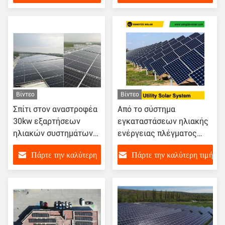
μισό
συστημάτων πλέγματος
τιμή
Βίντεο
Βίντεο
Σπίτι στον αναστροφέα
Από το σύστημα
30kw εξαρτήσεων
εγκαταστάσεων ηλιακής
ηλιακών συστημάτων
ενέργειας πλέγματος
πλέγματος για
500kw για τη στέγη
Πάρτε την καλύτερη
Πάρτε την καλύτερη τιμή
εμπορικό κατοικημένο
τιμή