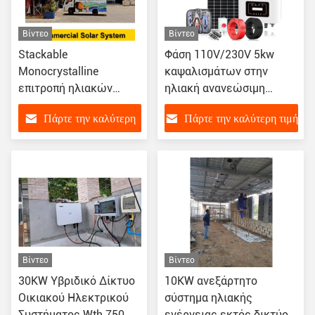
Βίντεο
Βίντεο
Stackable
Φάση 110V/230V 5kw
Monocrystalline
καψαλισμάτων στην
επιτροπή ηλιακών
ηλιακή ανανεώσιμη
συστημάτων δεσμών
ενέργεια αναστροφέων
Πάρτε την καλύτερη
Πάρτε την καλύτερη τιμή
εγχώριου 15kw
συστημάτων εξαρτήσεων
πλέγματος
πλέγματος
τιμή
Βίντεο
Βίντεο
30KW Υβριδικό Δίκτυο
10KW ανεξάρτητο
Οικιακού Ηλεκτρικού
σύστημα ηλιακής
Συστήματος Wth 750W
ενέργειας εκτός δικτύου