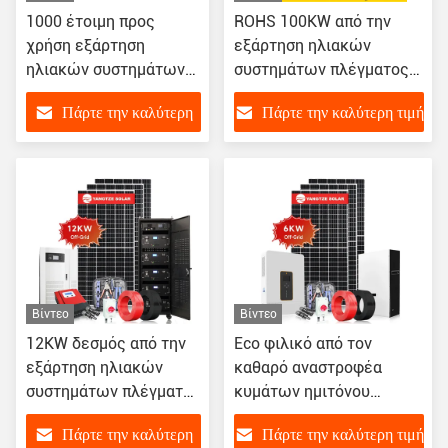
1000 έτοιμη προς
ROHS 100KW από την
χρήση εξάρτηση
εξάρτηση ηλιακών
ηλιακών συστημάτων
συστημάτων πλέγματος
Watt 1kw στο σύστημα
για το εμπορικό σπίτι
Πάρτε την καλύτερη
Πάρτε την καλύτερη τιμή
εγχώριας ενέργειας
πλέγματος
τιμή
Βίντεο
Βίντεο
12KW δεσμός από την
Eco φιλικό από τον
εξάρτηση ηλιακών
καθαρό αναστροφέα
συστημάτων πλέγματος
κυμάτων ημιτόνου
με το μονο ηλιακό
συστημάτων εξαρτήσεων
Πάρτε την καλύτερη
Πάρτε την καλύτερη τιμή
πλαίσιο κυττάρων MBB
6kw PV ηλιακών