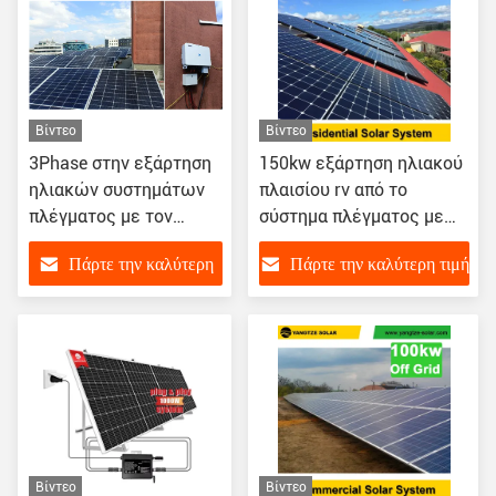
Βίντεο
Βίντεο
3Phase στην εξάρτηση
150kw εξάρτηση ηλιακού
ηλιακών συστημάτων
πλαισίου rv από το
πλέγματος με τον
σύστημα πλέγματος με
αναστροφέα δεσμών
την μπαταρία λίθιου 8000
Πάρτε την καλύτερη
Πάρτε την καλύτερη τιμή
πλέγματος 15kw
κύκλων
τιμή
Βίντεο
Βίντεο