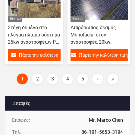
Βίντεο
Βίντεο
Στέγη δεμένο στο
Διπρόσωπος δεσμός
πλέγμα ηλιακό σύστημα
Monofacial στον
25kw αναστροφέων PV
αναστροφέα 20kw
για το σπίτι
επιτροπής εξαρτήσεων
Πάρτε την καλύτερη
Πάρτε την καλύτερη τιμή
ηλιακών συστημάτων
πλέγματος
τιμή
1
2
3
4
5
Επαφές
Επαφές:
Mr. Marco Chen
Τηλ.:
86-191-5653-3194