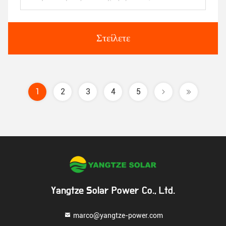
Στείλετε
1
2
3
4
5
Yangtze Solar Power Co., Ltd.
marco@yangtze-power.com