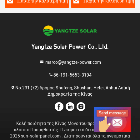
πλαισίου PERC μισή
ή
Πάρτε την καλύτερη τιμή
Πάρτε την καλύτερη τιμή
Yangtze Solar Power Co., Ltd.
marco@yangtze-power.com
86-191-5653-3194
No.231 (72) δρόμος Shufeng, Shushan, Hefei, Anhui Λαϊκή
Δημοκρατία της Κίνας
Καλή ποιότητα της Κίνας Μονο του προσώπου ηλιακό
πλαίσιο Προμηθευτής. Πνευματικά δικαιώματα © 2023-
2025 sun-solarpanel.com . Διατηρούνται όλα τα πνευματικά