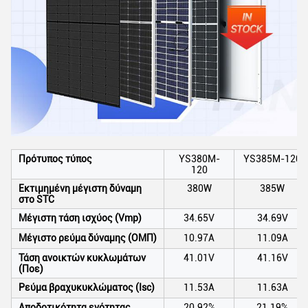
Πρότυπος τύπος
YS380M-
YS385M-120
120
Εκτιμημένη μέγιστη δύναμη
380W
385W
στο STC
Μέγιστη τάση ισχύος (Vmp)
34.65V
34.69V
Μέγιστο ρεύμα δύναμης (ΟΜΠ)
10.97A
11.09A
Τάση ανοικτών κυκλωμάτων
41.01V
41.16V
(Ποε)
Ρεύμα βραχυκυκλώματος (Isc)
11.53A
11.63A
Αποδοτικότητα ενότητας
20.92%
21.19%