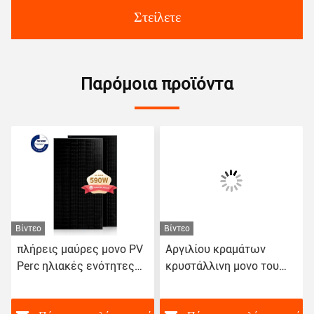
Στείλετε
Παρόμοια προϊόντα
Βίντεο
Βίντεο
πλήρεις μαύρες μονο PV
Αργιλίου κραμάτων
Perc ηλιακές ενότητες
κρυστάλλινη μονο του
690w 12BB με το
προσώπου συνήθεια
συνδετήρα MC4
κυττάρων 670W ηλιακού