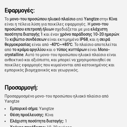
Εφαρμογές:
Το
μονο-του προσώπου ηλιακό πλαίσιο
από
Yangtze
στην
Κίνα
είναι η τέλεια λύση για ποικίλες εφαρμογές. Η
μονο-του
προσώπου επιτροπή ήλιων
σχεδιάζεται με μια
ελάχιστη
ποσότητα διαταγής 1
και έναν
χρόνο παράδοσης 10-20 ημερών
.
Το
κιβώτιο συνδέσεων
είναι εκτιμημένο
IP68
, και η
σειρά
θερμοκρασίας
είναι από
-40℃~+85℃
. Το πλαίσιο αποτελείται
από
το κράμα αργιλίου
και ο
τύπος κυττάρων
είναι
Mono-
crystalline
. Αυτό το μονο-του προσώπου ηλιακό πλαίσιο είναι
ανθεκτικό και αξιόπιστο, και μπορεί να χρησιμοποιηθεί σε
ποικίλες εφαρμογές που κυμαίνονται από κατοικημένος και
εμπορικός βιομηχανικός και γεωργικός.
Προσαρμογή:
Προσαρμοσμένο μονο-του προσώπου ηλιακό πλαίσιο από
Yangtze
Εμπορικό σήμα:
Yangtze
Θέση προέλευσης:
Κίνα
Ελάχιστη ποσότητα διαταγής:
1