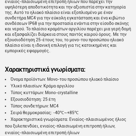
ενιαίος-πλαισιωμένη επιτροπή ήλιων που παρέχει την
υψηλότερη αποδοτικότητα και την αξιοπιστία στην κατηγορία
της. Αυτό το ηλιακό πλαίσιο είναι εξοπλισμένο με έναν
συνδετήρα MC4 για την εύκολη εγκατάσταση και ένα κιβώτιο
συνδέσεων IP68 για την προστασία ενάντια στην είσοδο σκόνης
και νερού. Το πλαίσιο κραμάτων αργιλίου παρέχει μια γερή δομή
και εξασφαλίζει διάρκεια στους παντός καιρού όρους. Με την
εξουσιοδότηση 25-έτους του, το μονο-του προσώπου ηλιακό
πλαίσιο είναι η ιδανική επιλογή για τις κατοικημένες και
εμπορικές εφαρμογές.
Χαρακτηριστικά γνωρίσματα:
Όνομα προϊόντων: Μονο-του προσώπου ηλιακό πλαίσιο
Υλικό πλαισίων: Κράμα αργιλίου
Τύπος κυττάρων: Mono-crystalline
Εξουσιοδότηση: 25 έτη
Τύπος συνδετήρων: MC4
Σειρά θερμοκρασίας: -40℃~+85℃
Χαρακτηριστικά γνωρίσματα: Ενιαίος-πλαισιωμένος ήλιος
που ξυλεπενδύει, ενιαίος-πλαισιωμένη επιτροπή ήλιων,
ενιαίος-πλαισιωμένη επιτροπή ήλιων