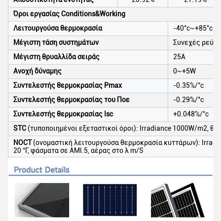
Όροι εργασίας Conditions&Working
Λειτουργούσα θερμοκρασία
-40°c~+85°c
Μέγιστη τάση συστημάτων
Συνεχές ρεύμα
Μέγιστη θρυαλλίδα σειράς
25A
Ανοχή δύναμης
0~+5W
Συντελεστής θερμοκρασίας Pmax
-0.35%/°c
Συντελεστής θερμοκρασίας του Ποε
-0.29%/°c
Συντελεστής θερμοκρασίας Isc
+0.048%/°c
STC
(τυποποιημένοι εξεταστικοί όροι): lrradiance 1000W/m2, θε
NOCT
(ονομαστική λειτουργούσα θερμοκρασία κυττάρων): lrrad
20 “Γ, φάσματα σε AMl.5, αέρας στο λ m/S