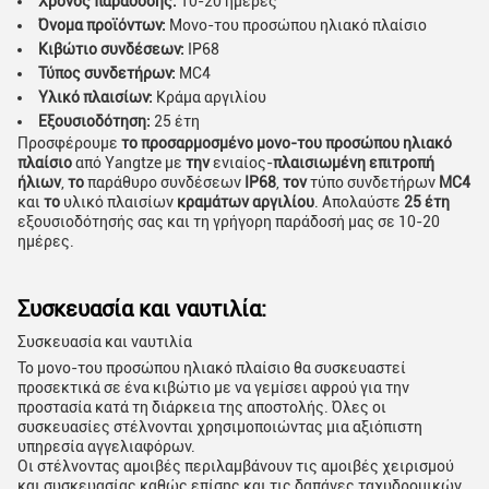
Χρόνος παράδοσης:
10-20 ημέρες
Όνομα προϊόντων:
Μονο-του προσώπου ηλιακό πλαίσιο
Κιβώτιο συνδέσεων:
IP68
Τύπος συνδετήρων:
MC4
Υλικό πλαισίων:
Κράμα αργιλίου
Εξουσιοδότηση:
25 έτη
Προσφέρουμε
το προσαρμοσμένο μονο-του προσώπου ηλιακό
πλαίσιο
από Yangtze με
την
ενιαίος-
πλαισιωμένη επιτροπή
ήλιων
,
το
παράθυρο συνδέσεων
IP68
,
τον
τύπο συνδετήρων
MC4
και
το
υλικό πλαισίων
κραμάτων αργιλίου
. Απολαύστε
25 έτη
εξουσιοδότησής σας και τη γρήγορη παράδοσή μας σε 10-20
ημέρες.
Συσκευασία και ναυτιλία:
Συσκευασία και ναυτιλία
Το μονο-του προσώπου ηλιακό πλαίσιο θα συσκευαστεί
προσεκτικά σε ένα κιβώτιο με να γεμίσει αφρού για την
προστασία κατά τη διάρκεια της αποστολής. Όλες οι
συσκευασίες στέλνονται χρησιμοποιώντας μια αξιόπιστη
υπηρεσία αγγελιαφόρων.
Οι στέλνοντας αμοιβές περιλαμβάνουν τις αμοιβές χειρισμού
και συσκευασίας καθώς επίσης και τις δαπάνες ταχυδρομικών