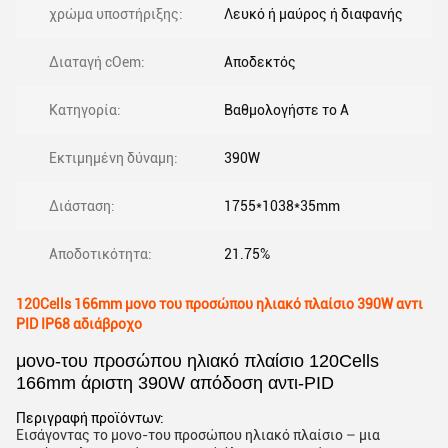
χρώμα υποστήριξης:
Λευκό ή μαύρος ή διαφανής
Διαταγή cOem:
Αποδεκτός
Κατηγορία:
Βαθμολογήστε το Α
Εκτιμημένη δύναμη:
390W
Διάσταση:
1755*1038*35mm
Αποδοτικότητα:
21.75%
120Cells 166mm μονο του προσώπου ηλιακό πλαίσιο 390W αντι
PID IP68 αδιάβροχο
μονο-του προσώπου ηλιακό πλαίσιο 120Cells
166mm άριστη 390W απόδοση αντι-PID
Περιγραφή προϊόντων:
Εισάγοντας το μονο-του προσώπου ηλιακό πλαίσιο – μια