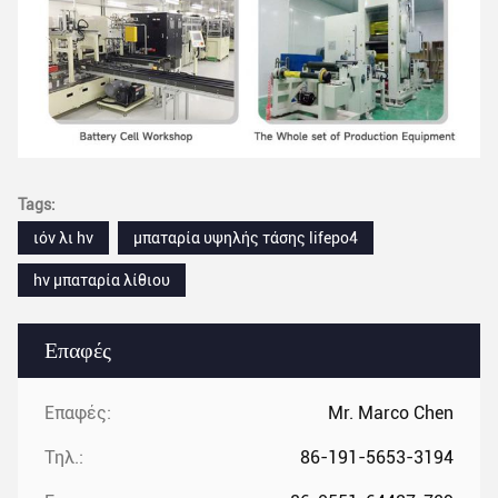
Tags:
ιόν λι hv
μπαταρία υψηλής τάσης lifepo4
hv μπαταρία λίθιου
Επαφές
Επαφές:
Mr. Marco Chen
Τηλ.:
86-191-5653-3194