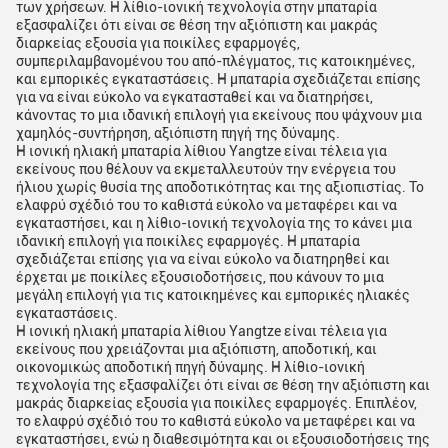
των χρήσεων. Η λίθιο-ιονική τεχνολογία στην μπαταρία
εξασφαλίζει ότι είναι σε θέση την αξιόπιστη και μακράς
διαρκείας εξουσία για ποικίλες εφαρμογές,
συμπεριλαμβανομένου του από-πλέγματος, τις κατοικημένες,
και εμπορικές εγκαταστάσεις. Η μπαταρία σχεδιάζεται επίσης
για να είναι εύκολο να εγκατασταθεί και να διατηρήσει,
κάνοντας το μια ιδανική επιλογή για εκείνους που ψάχνουν μια
χαμηλός-συντήρηση, αξιόπιστη πηγή της δύναμης.
Η ιονική ηλιακή μπαταρία λίθιου Yangtze είναι τέλεια για
εκείνους που θέλουν να εκμεταλλευτούν την ενέργεια του
ήλιου χωρίς θυσία της αποδοτικότητας και της αξιοπιστίας. Το
ελαφρύ σχέδιό του το καθιστά εύκολο να μεταφέρει και να
εγκαταστήσει, και η λίθιο-ιονική τεχνολογία της το κάνει μια
ιδανική επιλογή για ποικίλες εφαρμογές. Η μπαταρία
σχεδιάζεται επίσης για να είναι εύκολο να διατηρηθεί και
έρχεται με ποικίλες εξουσιοδοτήσεις, που κάνουν το μια
μεγάλη επιλογή για τις κατοικημένες και εμπορικές ηλιακές
εγκαταστάσεις.
Η ιονική ηλιακή μπαταρία λίθιου Yangtze είναι τέλεια για
εκείνους που χρειάζονται μια αξιόπιστη, αποδοτική, και
οικονομικώς αποδοτική πηγή δύναμης. Η λίθιο-ιονική
τεχνολογία της εξασφαλίζει ότι είναι σε θέση την αξιόπιστη και
μακράς διαρκείας εξουσία για ποικίλες εφαρμογές. Επιπλέον,
το ελαφρύ σχέδιό του το καθιστά εύκολο να μεταφέρει και να
εγκαταστήσει, ενώ η διαθεσιμότητα και οι εξουσιοδοτήσεις της