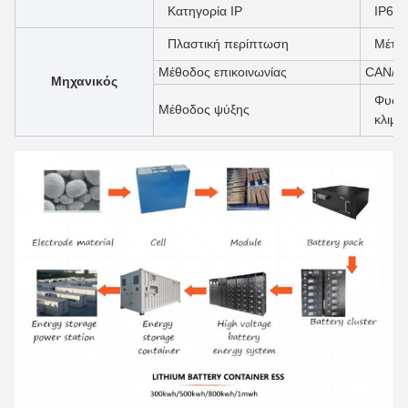
Κατηγορία IP
IP65/
Πλαστική περίπτωση
Μέτα
Μέθοδος επικοινωνίας
CAN/R
Μηχανικός
Φυσικ
Μέθοδος ψύξης
κλιμα