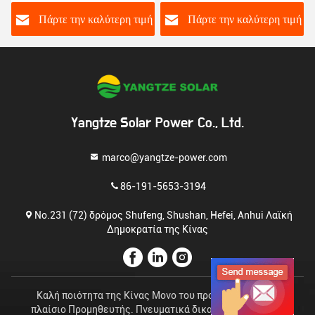
τάσης 96V 200Ah
αποθήκευσης
ή
Πάρτε την καλύτερη τιμή
Πάρτε την καλύτερη τιμή
Yangtze Solar Power Co., Ltd.
marco@yangtze-power.com
86-191-5653-3194
No.231 (72) δρόμος Shufeng, Shushan, Hefei, Anhui Λαϊκή
Δημοκρατία της Κίνας
Καλή ποιότητα της Κίνας Μονο του προσώπου ηλιακό
πλαίσιο Προμηθευτής. Πνευματικά δικαιώματα © 2023-