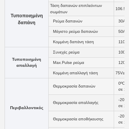
Τάση δαπανών επιπλεόντων
106.5±
σωμάτων
Τυποποιημένη
Ρεύμα δαπανών
30A
δαπάνη
Μέγιστο ρεύμα δαπανών
50A
Κομμένη δαπάνη τάση
110.
Συνεχές ρεύμα
100A
Τυποποιημένη
Max.Pulse ρεύμα
120A 
απαλλαγή
Κομμένη απαλλαγή τάση
75V±1
0ºC σ
Θερμοκρασία δαπανών
σε 1
-20ºC
Θερμοκρασία απαλλαγής
σε 1
Περιβαλλοντικός
-20ºC
Θερμοκρασία αποθήκευσης
σε 1