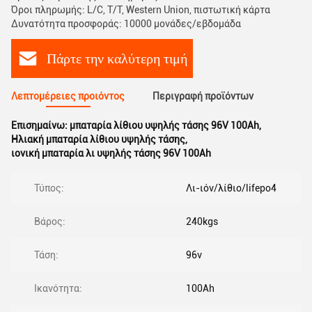
Όροι πληρωμής: L/C, T/T, Western Union, πιστωτική κάρτα
Δυνατότητα προσφοράς: 10000 μονάδες/εβδομάδα
Πάρτε την καλύτερη τιμή
Λεπτομέρειες προιόντος
Περιγραφή προϊόντων
Επισημαίνω:
μπαταρία λίθιου υψηλής τάσης 96V 100Ah
,
Ηλιακή μπαταρία λίθιου υψηλής τάσης
,
ιονική μπαταρία λι υψηλής τάσης 96V 100Ah
Τύπος:
Λι-ιόν/λίθιο/lifepo4
Βάρος:
240kgs
Τάση:
96v
Ικανότητα:
100Ah