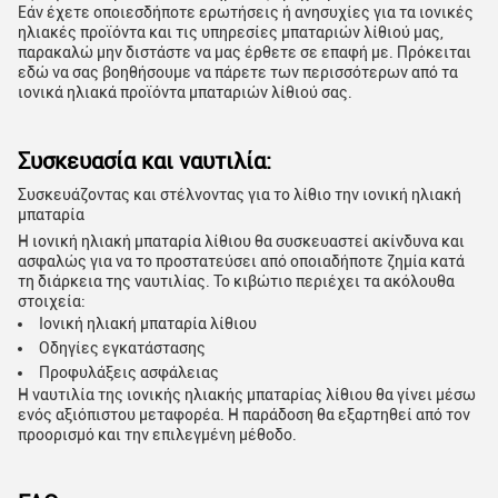
Εάν έχετε οποιεσδήποτε ερωτήσεις ή ανησυχίες για τα ιονικές
ηλιακές προϊόντα και τις υπηρεσίες μπαταριών λίθιού μας,
παρακαλώ μην διστάστε να μας έρθετε σε επαφή με. Πρόκειται
εδώ να σας βοηθήσουμε να πάρετε των περισσότερων από τα
ιονικά ηλιακά προϊόντα μπαταριών λίθιού σας.
Συσκευασία και ναυτιλία:
Συσκευάζοντας και στέλνοντας για το λίθιο την ιονική ηλιακή
μπαταρία
Η ιονική ηλιακή μπαταρία λίθιου θα συσκευαστεί ακίνδυνα και
ασφαλώς για να το προστατεύσει από οποιαδήποτε ζημία κατά
τη διάρκεια της ναυτιλίας. Το κιβώτιο περιέχει τα ακόλουθα
στοιχεία:
Ιονική ηλιακή μπαταρία λίθιου
Οδηγίες εγκατάστασης
Προφυλάξεις ασφάλειας
Η ναυτιλία της ιονικής ηλιακής μπαταρίας λίθιου θα γίνει μέσω
ενός αξιόπιστου μεταφορέα. Η παράδοση θα εξαρτηθεί από τον
προορισμό και την επιλεγμένη μέθοδο.