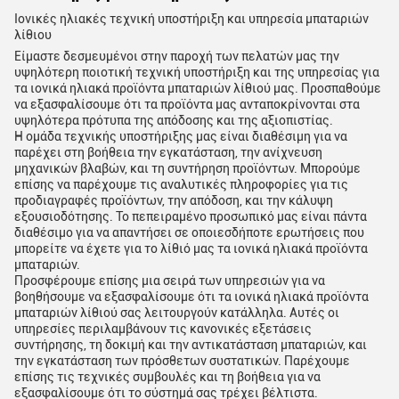
Ιονικές ηλιακές τεχνική υποστήριξη και υπηρεσία μπαταριών
λίθιου
Είμαστε δεσμευμένοι στην παροχή των πελατών μας την
υψηλότερη ποιοτική τεχνική υποστήριξη και της υπηρεσίας για
τα ιονικά ηλιακά προϊόντα μπαταριών λίθιού μας. Προσπαθούμε
να εξασφαλίσουμε ότι τα προϊόντα μας ανταποκρίνονται στα
υψηλότερα πρότυπα της απόδοσης και της αξιοπιστίας.
Η ομάδα τεχνικής υποστήριξης μας είναι διαθέσιμη για να
παρέχει στη βοήθεια την εγκατάσταση, την ανίχνευση
μηχανικών βλαβών, και τη συντήρηση προϊόντων. Μπορούμε
επίσης να παρέχουμε τις αναλυτικές πληροφορίες για τις
προδιαγραφές προϊόντων, την απόδοση, και την κάλυψη
εξουσιοδότησης. Το πεπειραμένο προσωπικό μας είναι πάντα
διαθέσιμο για να απαντήσει σε οποιεσδήποτε ερωτήσεις που
μπορείτε να έχετε για το λίθιό μας τα ιονικά ηλιακά προϊόντα
μπαταριών.
Προσφέρουμε επίσης μια σειρά των υπηρεσιών για να
βοηθήσουμε να εξασφαλίσουμε ότι τα ιονικά ηλιακά προϊόντα
μπαταριών λίθιού σας λειτουργούν κατάλληλα. Αυτές οι
υπηρεσίες περιλαμβάνουν τις κανονικές εξετάσεις
συντήρησης, τη δοκιμή και την αντικατάσταση μπαταριών, και
την εγκατάσταση των πρόσθετων συστατικών. Παρέχουμε
επίσης τις τεχνικές συμβουλές και τη βοήθεια για να
εξασφαλίσουμε ότι το σύστημά σας τρέχει βέλτιστα.