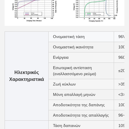
Ονομαστική τάση
96V
Ονομαστική ικανότητα
100A
Ενέργεια
9600
Εσωτερική αντίσταση
≤20m
Ηλεκτρικός
(εναλλασσόμενο ρεύμα)
Χαρακτηριστικά
Ζωή κύκλων
>350
Μόνη απαλλαγή μηνών
<3>
Αποδοτικότητα της δαπάνης
100%
Αποδοτικότητα της απαλλαγής
96~9
Τάση δαπανών
109.