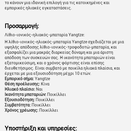
το κάνουν μια ιδανική επιλογή για τις κατοικημένες και
εμπορικές ηλιακές εγκαταστάσεις.
Προσαρμογή:
Λίθιο-ιονικός-ηλιακός-μπαταρία Yangtze:
Η λίθιο-ιονικός-ηλιακός-μπαταρία Yangtze σχεδιάζεται με μια
υψηλής απόδοσης λίθιο-ιονικός-τροφοδοτώ-μπαταρία, και
εξασφαλίζει μια μακράς διαρκείας δύναμη και μια άριστη
απόδοση των συσκευών σας. Η ικανότητα μπαταριών είναι
εξατομικεύσιμη, και ο χρόνος φόρτισης είναι επίσης
διευθετήσιμος. Είναι συμβατό με ποικίλα ηλιακά πλαίσια, και
έρχεται με μια εξουσιοδότηση μέχρι 10 ετών.
Εμπορικό σήμα:
Yangtze
Θέση προέλευσης:
Κίνα
Ηλιακό πλαίσιο:
Ναι
Ικανότητα μπαταριών:
Ποικίλλει
Εξουσιοδότηση:
Ποικίλλει
Συμβατότητα:
Ποικίλλει
Χρόνος χρέωσης:
Ποικίλλει
Υποστήριξη και υπηρεσίες: