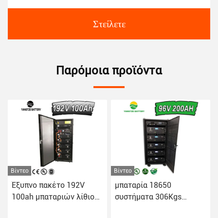
Στείλετε
Παρόμοια προϊόντα
Βίντεο
Βίντεο
Έξυπνο πακέτο 192V
μπαταρία 18650
100ah μπαταριών λίθιου
συστήματα 306Kgs
υψηλής τάσης BMS HV
100amp λίθιου υψηλής