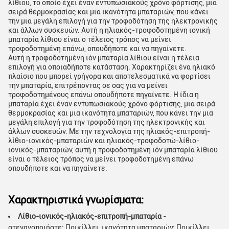
λίθιου, το οποίο έχει έναν εντυπωσιακούς χρόνο φόρτισης, μια
σειρά θερμοκρασίας και μια ικανότητα μπαταριών, που κάνει
την μια μεγάλη επιλογή για την τροφοδότηση της ηλεκτρονικής
και άλλων συσκευών. Αυτή η ηλιακός-τροφοδοτημένη ιονική
μπαταρία λίθιου είναι ο τέλειος τρόπος να μείνει
τροφοδοτημένη επάνω, οπουδήποτε και να πηγαίνετε.
Αυτή η τροφοδοτημένη ιόν μπαταρία λίθιου είναι η τέλεια
επιλογή για οποιαδήποτε κατάσταση. Χαρακτηρίζει ένα ηλιακό
πλαίσιο που μπορεί γρήγορα και αποτελεσματικά να φορτίσει
την μπαταρία, επιτρέποντας σε σας για να μείνει
τροφοδοτημένους επάνω οπουδήποτε πηγαίνετε. Η ίδια η
μπαταρία έχει έναν εντυπωσιακούς χρόνο φόρτισης, μια σειρά
θερμοκρασίας και μια ικανότητα μπαταριών, που κάνει την μια
μεγάλη επιλογή για την τροφοδότηση της ηλεκτρονικής και
άλλων συσκευών. Με την τεχνολογία της ηλιακός-επιτροπή-
λίθιο-ιονικός-μπαταριών και ηλιακός-τροφοδοτώ-λίθιο-
ιονικός-μπαταριών, αυτή η τροφοδοτημένη ιόν μπαταρία λίθιου
είναι ο τέλειος τρόπος να μείνει τροφοδοτημένη επάνω
οπουδήποτε και να πηγαίνετε.
Χαρακτηριστικά γνωρίσματα:
Λίθιο-ιονικός-ηλιακός-επιτροπή-μπαταρία
-
στεγανοποιήστε: Ποικίλλει, ικανότητα μπαταριών: Ποικίλλει,