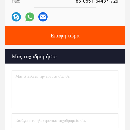
Fax:
86-0551-64437-729
Επαφή τώρα
Μας ταχυδρομήστε