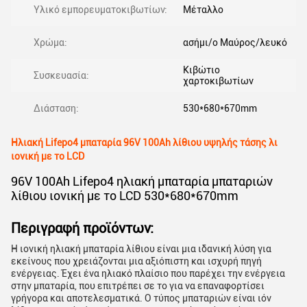
Υλικό εμπορευματοκιβωτίων:
Μέταλλο
Χρώμα:
ασήμι/ο Μαύρος/λευκό
Κιβώτιο
Συσκευασία:
χαρτοκιβωτίων
Διάσταση:
530*680*670mm
Ηλιακή Lifepo4 μπαταρία 96V 100Ah λίθιου υψηλής τάσης λι
ιονική με το LCD
96V 100Ah Lifepo4 ηλιακή μπαταρία μπαταριών
λίθιου ιονική με το LCD 530*680*670mm
Περιγραφή προϊόντων:
Η ιονική ηλιακή μπαταρία λίθιου είναι μια ιδανική λύση για
εκείνους που χρειάζονται μια αξιόπιστη και ισχυρή πηγή
ενέργειας. Έχει ένα ηλιακό πλαίσιο που παρέχει την ενέργεια
στην μπαταρία, που επιτρέπει σε το για να επαναφορτίσει
γρήγορα και αποτελεσματικά. Ο τύπος μπαταριών είναι ιόν