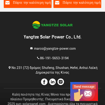
8000Cycles
Οικιακή χρήση μπαταρία
ή
Πάρτε την καλύτερη τιμή
Πάρτε την καλύτερη τιμή
επαναφορτιζόμενο
ιόντων λιθίου 10kwh
κύτταρο Lifepo4
μπαταρία
Yangtze Solar Power Co., Ltd.
marco@yangtze-power.com
86-191-5653-3194
No.231 (72) δρόμος Shufeng, Shushan, Hefei, Anhui Λαϊκή
Δημοκρατία της Κίνας
Καλή ποιότητα της Κίνας Μονο του προσώπου ηλιακό
πλαίσιο Προμηθευτής. Πνευματικά δικαιώματα © 2023-
2025 sun-solarpanel.com . Διατηρούνται όλα τα πνευματικά