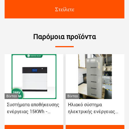
Στείλετε
Παρόμοια προϊόντα
Βίντεο
Βίντεο
Συστήματα αποθήκευσης
Ηλιακό σύστημα
ενέργειας 15KWh -
ηλεκτρικής ενέργειας
40KWh Λιθίου μπαταρίες
Lifepo4 μπαταρία
Pack 5kWh ανά μονάδα
αποθήκευση ενέργειας