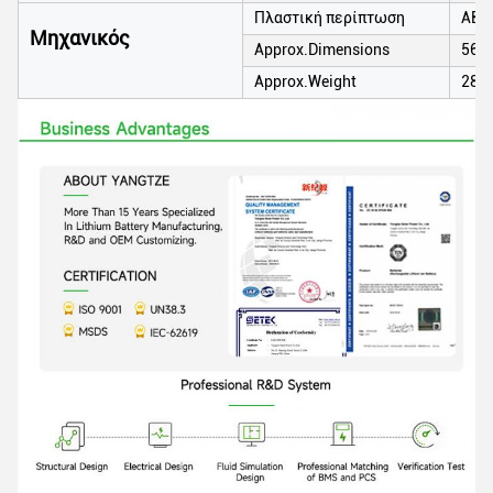
Πλαστική περίπτωση
ABS
Μηχανικός
Approx.Dimensions
565
Approx.Weight
280