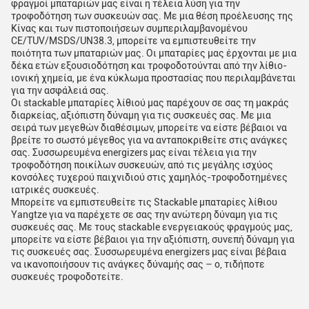
φραγμοί μπαταριών μας είναι η τέλεια λύση για την
τροφοδότηση των συσκευών σας. Με μια θέση προέλευσης της
Κίνας και των πιστοποιήσεων συμπεριλαμβανομένου
CE/TUV/MSDS/UN38.3, μπορείτε να εμπιστευθείτε την
ποιότητα των μπαταριών μας. Οι μπαταρίες μας έρχονται με μια
δέκα ετών εξουσιοδότηση και τροφοδοτούνται από την λίθιο-
ιονική χημεία, με ένα κύκλωμα προστασίας που περιλαμβάνεται
για την ασφάλειά σας.
Οι stackable μπαταρίες λίθιού μας παρέχουν σε σας τη μακράς
διαρκείας, αξιόπιστη δύναμη για τις συσκευές σας. Με μια
σειρά των μεγεθών διαθέσιμων, μπορείτε να είστε βέβαιοι να
βρείτε το σωστό μέγεθος για να ανταποκριθείτε στις ανάγκες
σας. Συσσωρευμένα energizers μας είναι τέλεια για την
τροφοδότηση ποικίλων συσκευών, από τις μεγάλης ισχύος
κονσόλες τυχερού παιχνιδιού στις χαμηλός-τροφοδοτημένες
ιατρικές συσκευές.
Μπορείτε να εμπιστευθείτε τις Stackable μπαταρίες λίθιου
Yangtze για να παρέχετε σε σας την ανώτερη δύναμη για τις
συσκευές σας. Με τους stackable ενεργειακούς φραγμούς μας,
μπορείτε να είστε βέβαιοι για την αξιόπιστη, συνεπή δύναμη για
τις συσκευές σας. Συσσωρευμένα energizers μας είναι βέβαια
να ικανοποιήσουν τις ανάγκες δύναμής σας – ο, τιδήποτε
συσκευές τροφοδοτείτε.