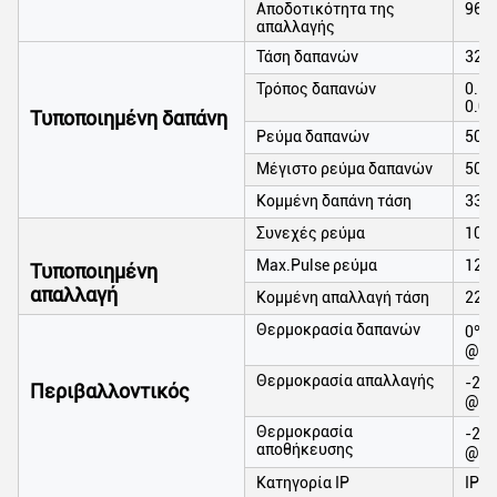
Αποδοτικότητα της
96~
απαλλαγής
Τάση δαπανών
328
Τρόπος δαπανών
0.2C
0.02
Τυποποιημένη δαπάνη
Ρεύμα δαπανών
50A
Μέγιστο ρεύμα δαπανών
50A
Κομμένη δαπάνη τάση
330
Συνεχές ρεύμα
100
Max.Pulse ρεύμα
120A
Τυποποιημένη
απαλλαγή
Κομμένη απαλλαγή τάση
225
Θερμοκρασία δαπανών
0℃ σ
@60
Θερμοκρασία απαλλαγής
-20℃
Περιβαλλοντικός
@60
Θερμοκρασία
-20℃
αποθήκευσης
@60
Κατηγορία IP
IP65