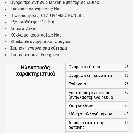
Όνομα προϊόντων: Stackable μπαταρίες λίθιου
Επανακαταλογηστέος: Ναι
Πιστοποιήσεις: CE/TUV/MSDS/UN38.3
Εξουσιοδότηση: 10 έτη
Χημεία: Λίθιο
Κύκλωμα προστασίας: Ναι
Stackable ενεργειακοί φραγμοί
Συμπαγή ενεργειακά κύτταρα
Συσσωρευμένα Energizers
Ηλεκτρικός
Ονομαστική τάση
288
Χαρακτηριστικά
Ονομαστική ικανότητα
100
Ενέργεια
288
Εσωτερική αντίσταση
≤20
(εναλλασσόμενο ρεύμα)
Ζωή κύκλων
>35
Μόνη απαλλαγή μηνών
<3>
Αποδοτικότητα της
100
δαπάνης