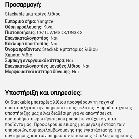
Προσαρμογή:
Stackable μπαταρίες λίθιου
Εμπορικό σήμα:
Yangtze
Θέση προέλευσης:
Κίνα
Πιστοποιήσεις:
CE/TUV/MSDS/UN38.3
Επανακαταλογηστέος:
Ναι
Κύκλωμα προστασίας:
Ναι
Όνομα προϊόντων:
Stackable μπαταρίες λίθιου
Χημεία:
Λίθιο
Συμπαγή ενεργειακά κύτταρα:
Ναι
Επανακαταλογηστέες μονάδες λίθιου:
Ναι
Μορφωματικά κύτταρα δύναμης:
Ναι
Υποστήριξη και υπηρεσίες:
Οι Stackable μπαταρίες λίθιου προσφέρουν τη τεχνική
υποστήριξη και την υπηρεσία στους πελάτες. Η ομάδα τεχνικής
υποστήριξης μας είναι διαθέσιμη για να απαντήσει σε
οποιεσδήποτε ερωτήσεις που μπορείτε να έχετε για τα
προϊόντα μας. Προσφέρουμε επίσης μια μεγάλη έκταση των
υπηρεσιών, συμπεριλαμβανομένης της εγκατάστασης, της
συντήρησης, και των υπηρεσιών επισκευής. Οι όλες υπηρεσίες