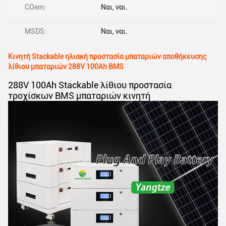
COem:
Ναι, ναι.
MSDS:
Ναι, ναι.
Κινητή Stackable ηλιακή προστασία μπαταριών αποθήκευσης
λίθιου μπαταριών 288V 100Ah BMS
288V 100Ah Stackable λίθιου προστασία
τροχίσκων BMS μπαταριών κινητή