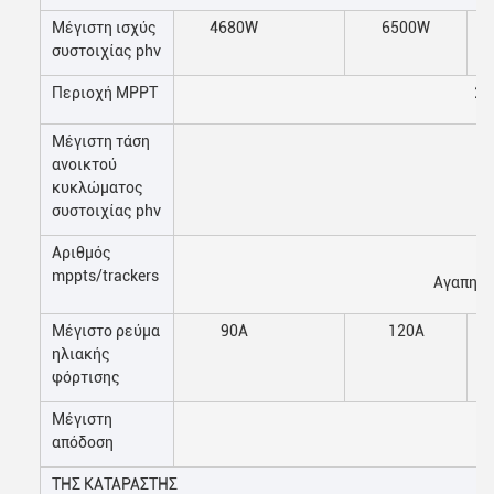
Μέγιστη ισχύς
4680W
6500W
συστοιχίας phv
Περιοχή MPPT
20
Μέγιστη τάση
ανοικτού
κυκλώματος
συστοιχίας phv
Αριθμός
mppts/trackers
Αγαπητο
Μέγιστο ρεύμα
90A
120Α
ηλιακής
φόρτισης
Μέγιστη
απόδοση
ΤΗΣ ΚΑΤΑΡΑΣΤΗΣ