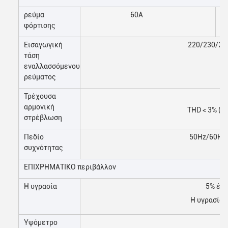
ρεύμα
60A
φόρτισης
Εισαγωγική
220/230/24
τάση
εναλλασσόμενου
ρεύματος
Τρέχουσα
αρμονική
ΤHD < 3% ((Λ
στρέβλωση
Πεδίο
50Hz/60Hz 
συχνότητας
ΕΠΙΧΡΗΜΑΤΙΚΟ περιβάλλον
Η υγρασία
5% έω
Η υγρασία 
Υψόμετρο