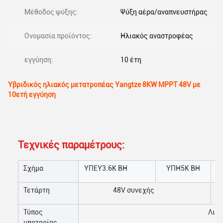
Μέθοδος ψύξης:
Ψύξη αέρα/αναπνευστήρας
Ονομασία προϊόντος:
Ηλιακός αναστροφέας
εγγύηση:
10 έτη
Υβριδικός ηλιακός μετατροπέας Yangtze 8KW MPPT 48V με
10ετή εγγύηση
Τεχνικές παραμέτρους:
Σχήμα
ΥΠΕΥ3.6K BH
ΥΠΗ5Κ BH
Τετάρτη
48V συνεχής
Τύπος
Λιθί
μπαταρίας