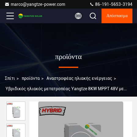
marco@yangtze-power.com
86-191-5653-3194
Απόσπασμα
προϊόντα
Σπίτι
>
προϊόντα
>
Αναστροφέας ηλιακής ενέργειας
>
Υβριδικός ηλιακός μετατροπέας Yangtze 8KW MPPT 48V με
10ετή εγγύηση