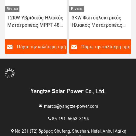
Βίντεο
Βίντεο
12KW Υβριδικός Ηλιακός
3KW Φωτοηλεκτρικός
Μετατροπέας MPPT 48V
Ηλιακός Μετατροπέας
Προστασία από
στο Δίκτυο Μία ή 3
βραχυκύκλωμα με 10ετή
Φάσεις
εγγύηση
ή
Πάρτε την καλύτερη τιμή
Πάρτε την καλύτερη τιμή
Yangtze Solar Power Co., Ltd.
marco@yangtze-power.com
86-191-5653-3194
No.231 (72) δρόμος Shufeng, Shushan, Hefei, Anhui Λαϊκή