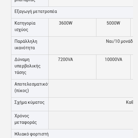
Εξαγωγή μετατροπέα
Κατηγορία
3600W
5000W
ισχύος
Παράλληλη
Ναι/10 μονάδες
ικανότητα
Δύναμη
7200VA
10000VA
υπερβολικής
τάσης
Αποτελεσματικότητα
(πίκος)
Σχήμα κύματος
Καθαρ
Χρόνος
μεταφοράς
Ηλιακό φορτιστή