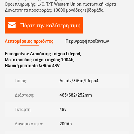
Όροι πληρωμής: L/C, T/T, Western Union, πιστωτική κάρτα
Δυνατότητα προσφοράς: 10000 μονάδες/εβδομάδα
Πάρτε την καλύτερη τιμή
Λεπτομέρειες προιόντος
Περιγραφή προϊόντων
Επισημαίνω:
Διακόπτης τοίχου Lifepo4
,
Μετατροπέας τοίχου ισχύος 100Ah
,
Ηλιακή μπαταρία λιθίου 48V
Τύπος:
Λι-ιόν/λίθιο/lifepo4
Διάσταση:
465*682*252mm
Τετάρτη:
48v
Δυναμικότητα:
200Ah