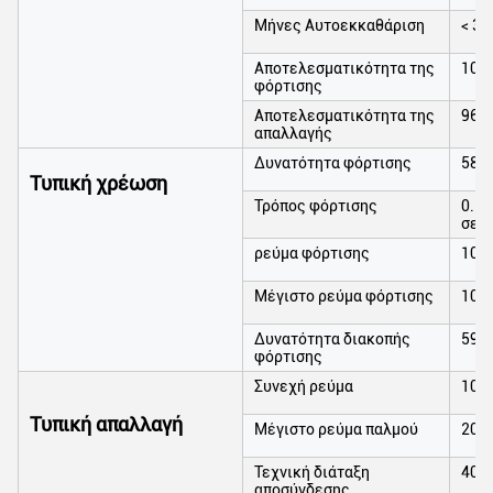
Μήνες Αυτοεκκαθάριση
< 3%
Αποτελεσματικότητα της
100
φόρτισης
Αποτελεσματικότητα της
96~
απαλλαγής
Δυνατότητα φόρτισης
58.4
Τυπική χρέωση
Τρόπος φόρτισης
0.2C
σε 0
ρεύμα φόρτισης
100
Μέγιστο ρεύμα φόρτισης
100
Δυνατότητα διακοπής
59.4
φόρτισης
Συνεχή ρεύμα
100
Τυπική απαλλαγή
Μέγιστο ρεύμα παλμού
200A
Τεχνική διάταξη
40V
αποσύνδεσης