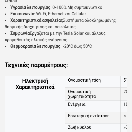
λιθίου
Υγρασία λειτουργίας
: 0-100% Μη συμπυκνωτικό
Επικοινωνία
: Wi-Fi, Ethernet και Cellular
Χαρακτηριστικά ασφαλείας
Συστήματα ολοκληρωμένης
θερμικής διαχείρισης και ασφάλειας
Συμφωνία
Εργάζεται με την Tesla Solar και άλλους
προμηθευτές ηλιακής ενέργειας
Θερμοκρασία λειτουργίας
: -20°C έως 50°C
Τεχνικές παραμέτρους:
Ηλεκτρική
Ονομαστική τάση
51.
Χαρακτηριστικά
Ονομαστική
200
χωρητικότητα
Ενέργεια
102
Εσωτερική αντίσταση
≤ 2
Ζωή κύκλου
>35