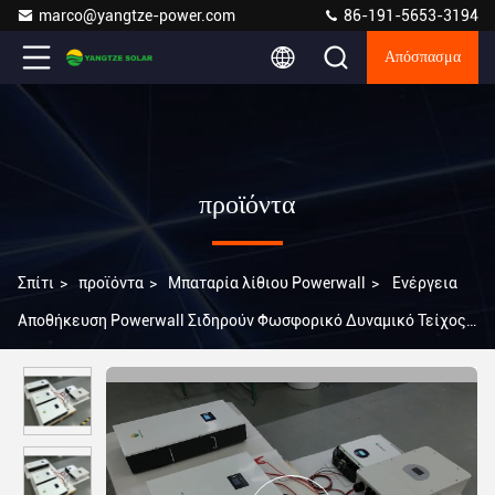
marco@yangtze-power.com
86-191-5653-3194
Απόσπασμα
προϊόντα
Σπίτι
>
προϊόντα
>
Μπαταρία λίθιου Powerwall
>
Ενέργεια
Αποθήκευση Powerwall Σιδηρούν Φωσφορικό Δυναμικό Τείχος
Inverter 100Ah 48V Ηλιακή μπαταρία ιόντων λιθίου 48v 200Ah
Lifepo4