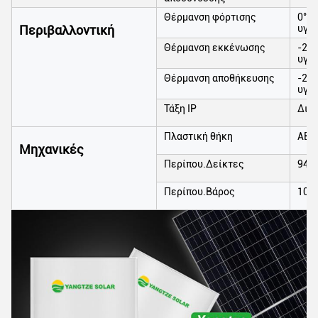
Θέρμανση φόρτισης
0°C 
Περιβαλλοντική
υγρ
Θέρμανση εκκένωσης
-20°
υγρ
Θέρμανση αποθήκευσης
-20°
υγρ
Τάξη IP
Διάκ
Πλαστική θήκη
ABS
Μηχανικές
Περίπου.Δείκτες
940
Περίπου.Βάρος
100 