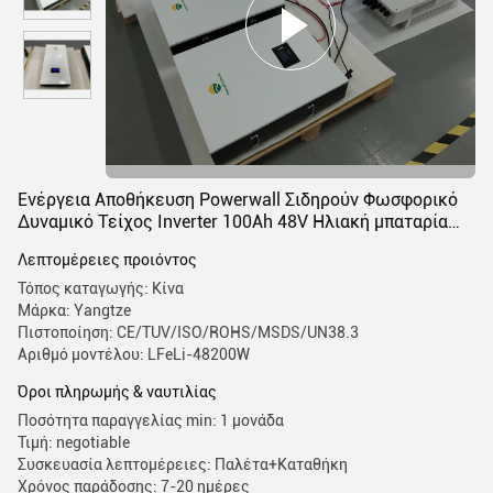
Ενέργεια Αποθήκευση Powerwall Σιδηρούν Φωσφορικό
Δυναμικό Τείχος Inverter 100Ah 48V Ηλιακή μπαταρία
ιόντων λιθίου 48v 200Ah Lifepo4
Λεπτομέρειες προιόντος
Τόπος καταγωγής: Κίνα
Μάρκα: Yangtze
Πιστοποίηση: CE/TUV/ISO/ROHS/MSDS/UN38.3
Αριθμό μοντέλου: LFeLi-48200W
Όροι πληρωμής & ναυτιλίας
Ποσότητα παραγγελίας min: 1 μονάδα
Τιμή: negotiable
Συσκευασία λεπτομέρειες: Παλέτα+Καταθήκη
Χρόνος παράδοσης: 7-20 ημέρες