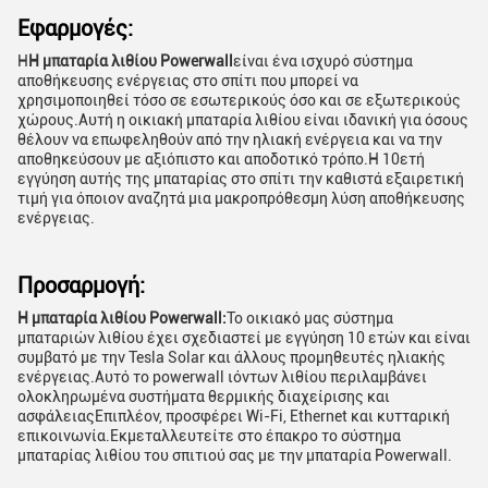
Εφαρμογές:
Η
Η μπαταρία λιθίου Powerwall
είναι ένα ισχυρό σύστημα
αποθήκευσης ενέργειας στο σπίτι που μπορεί να
χρησιμοποιηθεί τόσο σε εσωτερικούς όσο και σε εξωτερικούς
χώρους.Αυτή η οικιακή μπαταρία λιθίου είναι ιδανική για όσους
θέλουν να επωφεληθούν από την ηλιακή ενέργεια και να την
αποθηκεύσουν με αξιόπιστο και αποδοτικό τρόπο.Η 10ετή
εγγύηση αυτής της μπαταρίας στο σπίτι την καθιστά εξαιρετική
τιμή για όποιον αναζητά μια μακροπρόθεσμη λύση αποθήκευσης
ενέργειας.
Προσαρμογή:
Η μπαταρία λιθίου Powerwall:
Το οικιακό μας σύστημα
μπαταριών λιθίου έχει σχεδιαστεί με εγγύηση 10 ετών και είναι
συμβατό με την Tesla Solar και άλλους προμηθευτές ηλιακής
ενέργειας.Αυτό το powerwall ιόντων λιθίου περιλαμβάνει
ολοκληρωμένα συστήματα θερμικής διαχείρισης και
ασφάλειαςΕπιπλέον, προσφέρει Wi-Fi, Ethernet και κυτταρική
επικοινωνία.Εκμεταλλευτείτε στο έπακρο το σύστημα
μπαταρίας λιθίου του σπιτιού σας με την μπαταρία Powerwall.