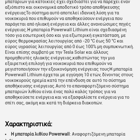
μπαταριών για κατοικίες έχει σχεδιαστεί για να παρέχει έναν
αξιόπιστο και οικονομικά αποδοτικό τρόπο αποθήκευσης
ενέργειαςΤο σύστημα αυτό αποτελεί ιδανική λύση για τα
νοικοκυριά που επιθυμούν να αποθηκεύσουν ενέργεια που
παράγεται από ηλιακή ενέργεια και άλλες ανανεώσιμες πηγές
ενέργειας.Η μπαταρία Powerwall Lithium είναι σχεδιασμένη
τόσο για εσωτερική όσο και για εξωτερική εγκατάσταση, με
εύρος θερμοκρασίας λειτουργίας από -20 °C έως 50 °C και
εύρος υγρασίας λειτουργίας από 0 έως 100% μη συμπυκνωτική.
Είναι επίσης συμβατό με την Tesla Solar και άλλους
προμηθευτές ηλιακής ενέργειας,καθιστώντας την μια
εξαιρετική επιλογή για νοικοκυριά που επιθυμούν να
μεγιστοποιήσουν την εξοικονόμηση ενέργειας τουςΗ μπαταρία
Powerwall Lithium έρχεται με εγγύηση 10 ετών, δίνοντας στους
νοικοκυρούς ηρεμία κατά την επένδυση σε αυτό το σύστημα
αποθήκευσης ενέργειας.Αυτό το επαναφορτιζόμενο σύστημα
μπαταριών λιθίου είναι ένας πολύ καλός τρόπος για να
αποθηκεύσετε ενέργεια και να εξασφαλίσετε ενέργεια για το
σπίτι σας, ακόμη και κατά τη διάρκεια διακοπών.
Χαρακτηριστικά:
Η μπαταρία λιθίου Powerwall
: Αναφορτιζόμενη μπαταρία